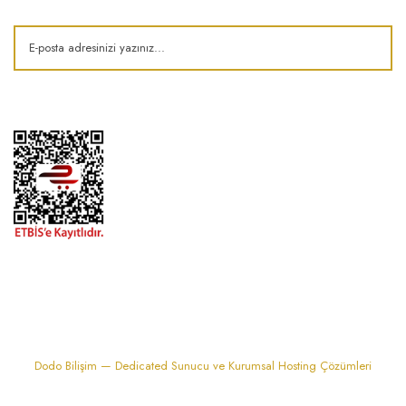
1974'den bu zamana.. ® Barok Bonbon | Tüm hakları saklıdır. Kredi kartı
bilgileriniz 256bit SSL sertifikası ile korunmaktadır..
Dodo Bilişim — Dedicated Sunucu ve Kurumsal Hosting Çözümleri