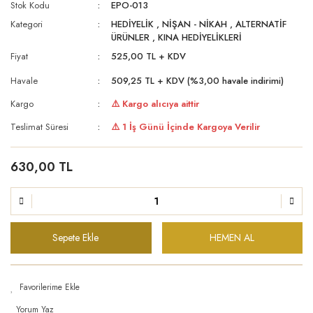
Stok Kodu
EPO-013
Kategori
HEDİYELİK
,
NİŞAN - NİKAH
,
ALTERNATİF
ÜRÜNLER
,
KINA HEDİYELİKLERİ
Fiyat
525,00 TL + KDV
Havale
509,25 TL + KDV (%3,00 havale indirimi)
Kargo
⚠️ Kargo alıcıya aittir
Teslimat Süresi
⚠️ 1 İş Günü İçinde Kargoya Verilir
630,00 TL
Sepete Ekle
HEMEN AL
Yorum Yaz