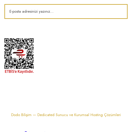
1974'den bu zamana.. ® Barok Bonbon | Tüm hakları saklıdır. Kredi kartı
bilgileriniz 256bit SSL sertifikası ile korunmaktadır..
Dodo Bilişim — Dedicated Sunucu ve Kurumsal Hosting Çözümleri