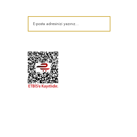
Kampanya ve fırsatlardan haberdar olun!
t
k