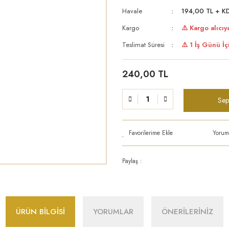
Havale
194,00 TL + KD
Kargo
⚠️ Kargo alıcıya
Teslimat Süresi
⚠️ 1 İş Günü İç
240,00 TL
Sep
Yorum
Paylaş :
ÜRÜN BİLGİSİ
YORUMLAR
ÖNERİLERİNİZ