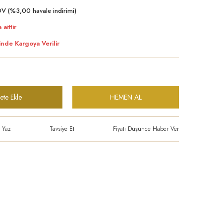
V (%3,00 havale indirimi)
 aittir
inde Kargoya Verilir
ete Ekle
HEMEN AL
 Yaz
Tavsiye Et
Fiyatı Düşünce Haber Ver