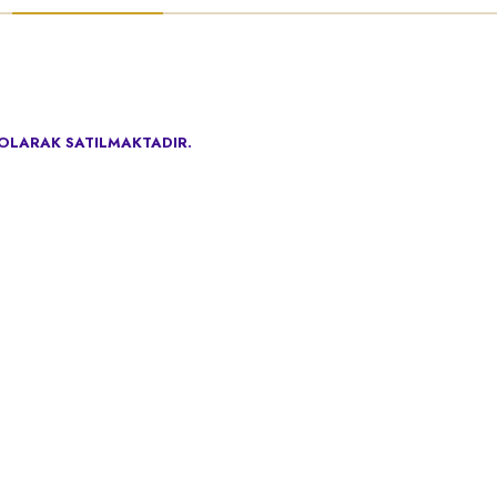
OLARAK SATILMAKTADIR.
l
Ürünler
Alışveriş
da
Nişan Hediyelikleri
Satış Sözleşmesi