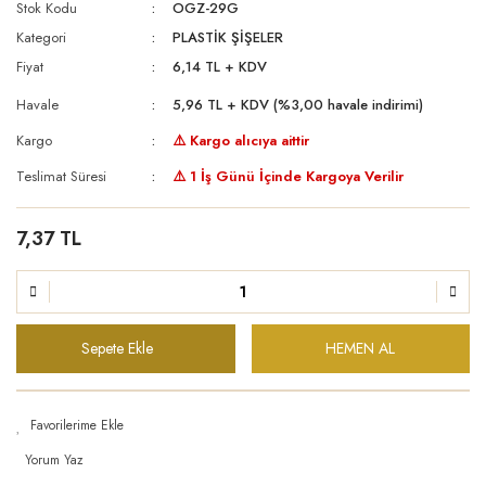
Stok Kodu
OGZ-29G
Kategori
PLASTİK ŞİŞELER
Fiyat
6,14 TL + KDV
Havale
5,96 TL + KDV (%3,00 havale indirimi)
Kargo
⚠️ Kargo alıcıya aittir
Teslimat Süresi
⚠️ 1 İş Günü İçinde Kargoya Verilir
7,37 TL
Sepete Ekle
HEMEN AL
Yorum Yaz