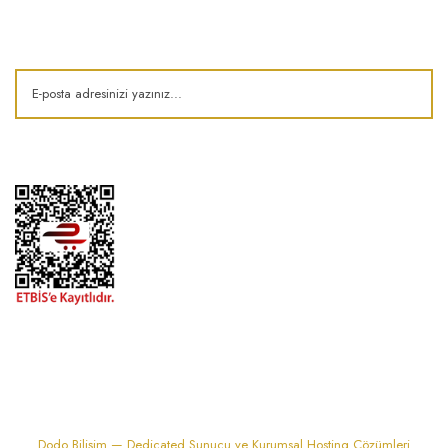
Kampanya ve fırsatlardan haberdar olun!
1974'den bu zamana.. ® Barok Bonbon | Tüm hakları saklıdır. Kredi kartı
bilgileriniz 256bit SSL sertifikası ile korunmaktadır..
Dodo Bilişim — Dedicated Sunucu ve Kurumsal Hosting Çözümleri