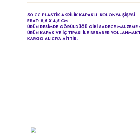
50 CC PLASTİK AKRİLİK KAPAKLI KOLONYA ŞİŞESİ
EBAT: 8,5 X 4,5 CM
ÜRÜN RESİMDE GÖRÜLDÜĞÜ GİBİ SADECE MALZEME 
ÜRÜN KAPAK VE İÇ TIPASI İLE BERABER YOLLANMAKT
KARGO ALICIYA AİTTİR.
Kurumsa
Hakkımız
Vizyon
Şarkhan Cadde Dükkan,