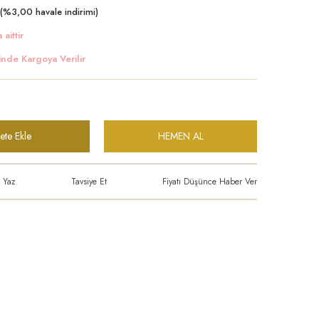
(%3,00 havale indirimi)
 aittir
inde Kargoya Verilir
ete Ekle
HEMEN AL
 Yaz
Tavsiye Et
Fiyatı Düşünce Haber Ver