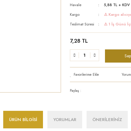
Havale
5,88 TL + KDV 
Kargo
⚠️ Kargo alıcıya
Teslimat Süresi
⚠️ 1 İş Günü İç
7,28 TL
Sep
Yorum
Paylaş :
ÜRÜN BİLGİSİ
YORUMLAR
ÖNERİLERİNİZ