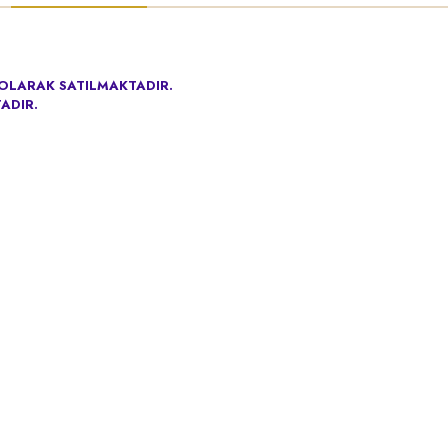
OLARAK SATILMAKTADIR.
ADIR.
l
Ürünler
Alışveriş
da
Nişan Hediyelikleri
Satış Sözleşmesi
Nikah Hediyelikleri
Ödeme ve Teslima