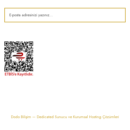
1974'den bu zamana.. ® Barok Bonbon | Tüm hakları saklıdır. Kredi kartı
bilgileriniz 256bit SSL sertifikası ile korunmaktadır..
Dodo Bilişim — Dedicated Sunucu ve Kurumsal Hosting Çözümleri