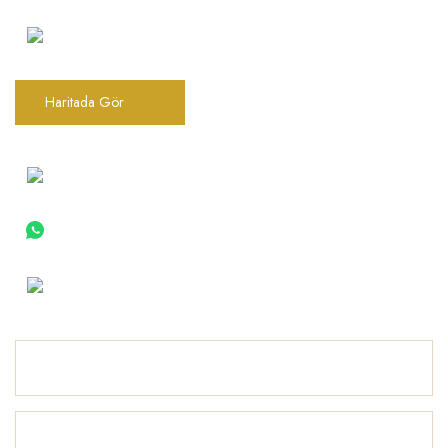
Şarkhan Cadde Dükkan,
Tahtakale, Vasıf Çınar Cd. 17B, 34116
Fatih/İstanbul
Haritada Gör
0(212) 522 06 22
0 (533) 030 96 97
info@barokbonbon.com.tr
Kurumsal
Ürünler