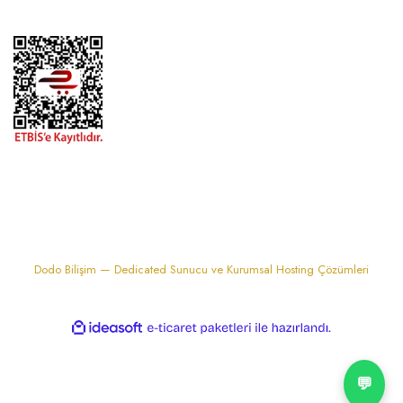
1974'den bu zamana.. ® Barok Bonbon | Tüm hakları saklıdır. Kredi kartı
bilgileriniz 256bit SSL sertifikası ile korunmaktadır..
Dodo Bilişim — Dedicated Sunucu ve Kurumsal Hosting Çözümleri
ile
ideasoft
e-
hazırlandı.
ticaret
paketleri
💬