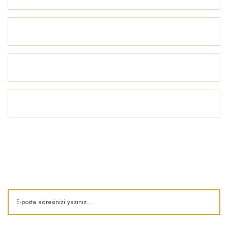
Alışveriş
Yardım
İlham Köşesi
E-Bülten
Kampanya ve fırsatlardan haberdar olun!